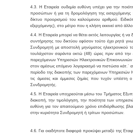
4.3. Η Εταιρεία ουδεμία ευθύνη υπέχει για την ποιό
προσώπων ή για τη δρομολόγηση της εισερχόμενης κλ
δίκτυο προορισμού του καλούμενου αριθμού. Ειδικό
εξερχόμενης), στο μέτρο που η κλήση εκκινεί από άλλο δ
4.4. Η Εταιρεία μπορεί να θέτει εκτός λειτουργίας ή
συντήρησης του δικτύου εφόσον τούτο έχει ρητά γν
Συνδρομητή με αποστολή μηνύματος ηλεκτρονικού τα
τουλάχιστον σαράντα οκτώ (48) ώρες πριν από την έ
παρεχόμενων Υπηρεσιών Ηλεκτρονικών Επικοινωνιών δι
στον αμέσως επόμενο λογαριασμό να πιστώσει κάτ.΄ α
περίοδο της διακοπής των παρεχόμενων Υπηρεσιών Ηλ
τις άμεσες και έμμεσες ζημίες που τυχόν υπέστη 
Συνδρομητής.
4.5. Η Εταιρεία υποχρεούται μέσω του Τμήματος Εξυπ
διακοπή, την τιμολόγηση, την ποιότητα των υπηρεσιώ
ευθύνη για τον απαιτούμενο χρόνο επιδιόρθωσης βλα
στην κυριότητα Συνδρομητή ή τρίτων προσώπων.
4.6. Για οιαδήποτε διαφορά προκύψει μεταξύ της Ετα