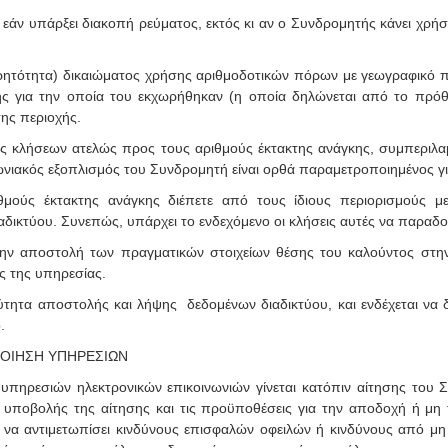
εί εάν υπάρξει διακοπή ρεύματος, εκτός κι αν ο Συνδρομητής κάνει χ
ρητότητα) δικαιώματος χρήσης αριθμοδοτικών πόρων με γεωγραφικό πρ
ής για την οποία του εκχωρήθηκαν (η οποία δηλώνεται από το πρόθ
ης περιοχής.
ης κλήσεων ατελώς προς τους αριθμούς έκτακτης ανάγκης, συμπεριλ
ωνιακός εξοπλισμός του Συνδρομητή είναι ορθά παραμετροποιημένος γι
μούς έκτακτης ανάγκης διέπετε από τους ίδιους περιορισμούς μ
αδικτύου. Συνεπώς, υπάρχει το ενδεχόμενο οι κλήσεις αυτές να παραδ
εί την αποστολή των πραγματικών στοιχείων θέσης του καλούντος στ
ς της υπηρεσίας.
ύτητα αποστολής και λήψης δεδομένων διαδικτύου, και ενδέχεται να δ
.
ΟΙΗΣΗ ΥΠΗΡΕΣΙΩΝ
πηρεσιών ηλεκτρονικών επικοινωνιών γίνεται κατόπιν αίτησης του Συ
ίες υποβολής της αίτησης και τις προϋποθέσεις για την αποδοχή ή μη
υ να αντιμετωπίσει κινδύνους επισφαλών οφειλών ή κινδύνους από 