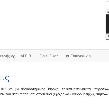
Ca
εθνής Αριθμοί DID
Γιατί Εμάς
Επικοινωνία
εις
IKE, νόμιμα αδειοδοτημένης Παρόχου τηλεπικοινωνιακών υπηρεσιών 
φίλ του στην παρούσα ιστοσελίδα (εφεξής «ο Συνδρομητής»), συμφωνή