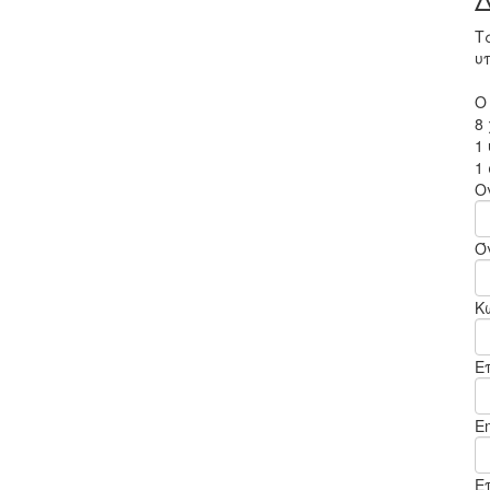
Τ
υ
Ο
8
1
1
Ο
Ό
Κ
Ε
Em
Ε