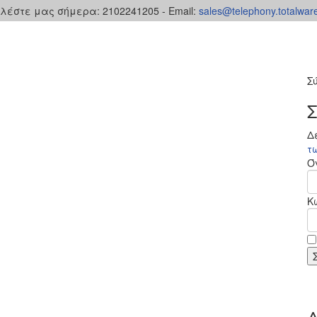
λέστε μας σήμερα: 2102241205 - Email:
sales@telephony.totalware
Σ
Σ
Δ
τ
Ό
Κ