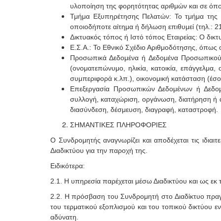
υλοποίηση της φορητότητας αριθμών και σε όπο
Τμήμα Εξυπηρέτησης Πελατών: Το τμήμα της Ε
οποιοδήποτε αίτημα ή δήλωση επιθυμεί (τηλ.: 2
Δικτυακός τόπος ή Ιστό τόπος Εταιρείας: Ο δικτ
Ε.Σ.Α.: Το Εθνικό Σχέδιο Αριθμοδότησης, όπως 
Προσωπικά Δεδομένα ή Δεδομένα Προσωπικού Χ
(ονοματεπώνυμο, ηλικία, κατοικία, επάγγελμα,
συμπεριφορά κ.λπ.), οικονομική κατάσταση (έσοδ
Επεξεργασία Προσωπικών Δεδομένων ή Δεδομ
συλλογή, καταχώριση, οργάνωση, διατήρηση ή 
διασύνδεση, δέσμευση, διαγραφή, καταστροφή.
ΣΗΜΑΝΤΙΚΕΣ ΠΛΗΡΟΦΟΡΙΕΣ
Ο Συνδρομητής αναγνωρίζει και αποδέχεται τις ιδιαι
Διαδικτύου για την παροχή της.
Ειδικότερα:
2.1. Η υπηρεσία παρέχεται μέσω Διαδικτύου και ως εκ 
2.2. Η πρόσβαση του Συνδρομητή στο Διαδίκτυο πραγμ
του τερματικού εξοπλισμού και του τοπικού δικτύου ε
αδύνατη.