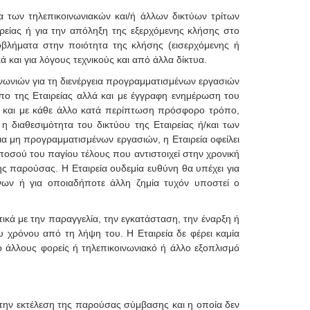
ία των τηλεπικοινωνιακών και/ή άλλων δικτύων τρίτων
ρείας ή για την απόληξη της εξερχόμενης κλήσης στο
οβλήματα στην ποιότητα της κλήσης (εισερχόμενης ή
ά και για λόγους τεχνικούς και από άλλα δίκτυα.
ινωνιών για τη διενέργεια προγραμματισμένων εργασιών
ο της Εταιρείας αλλά και με έγγραφη ενημέρωση του
ς και με κάθε άλλο κατά περίπτωση πρόσφορο τρόπο,
 διαθεσιμότητα του δικτύου της Εταιρείας ή/και των
α μη προγραμματισμένων εργασιών, η Εταιρεία οφείλει
οσού του παγίου τέλους που αντιστοιχεί στην χρονική
 παρούσας. H Εταιρεία ουδεμία ευθύνη θα υπέχει για
νων ή για οποιαδήποτε άλλη ζημία τυχόν υποστεί ο
κά με την παραγγελία, την εγκατάσταση, την έναρξη ή
υ χρόνου από τη λήψη του. Η Εταιρεία δε φέρει καμία
 άλλους φορείς ή τηλεπικοινωνιακό ή άλλο εξοπλισμό
 την εκτέλεση της παρούσας σύμβασης και η οποία δεν