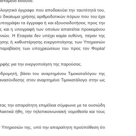
ιστάμενο κίνδυνο.
ολογητικό έγγραφο που αποδεικνύει την ταυτότητά του,
το δικαίωμα χρήσης αριθμοδοτικών πόρων που του έχει
υπογράψει τα έγγραφα ή και εξουσιοδοτήσεις προς την
ς και η υπογραφή των οποίων απαιτείται προκειμένου
ιών. Η Εταιρεία δεν υπέχει καμία ευθύνη, πέραν της
ίησης ή καθυστέρησης ενεργοποίησης των Υπηρεσιών
όν παραβίαση των υποχρεώσεων του προς τον Φορέα/
μορφής για την ενεργοποίηση της παρούσας.
νδρομητή, βάσει του αναρτημένου Τιμοκαταλόγου της
ανασύνδεσης στον αναρτημένο Τιμοκατάλογο στην ως
ντας την απαραίτητη επιμέλεια σύμφωνα με τα ουσιώδη
ακτικά ήθη, την τηλεπικοινωνιακή νομοθεσία και τους
των Υπηρεσιών της, υπό την απαραίτητη προϋπόθεση ότι