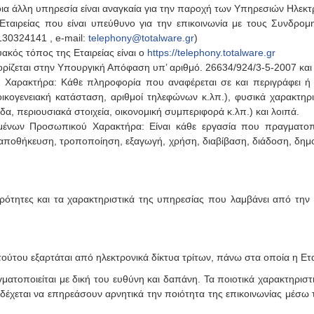
ια άλλη υπηρεσία είναι αναγκαία για την παροχή των Υπηρεσιών Ηλεκτ
ταιρείας που είναι υπεύθυνο για την επικοινωνία με τους Συνδρομ
130324141 , e-mail:
telephony@totalware.gr
)
υακός τόπος της Εταιρείας είναι ο
https://telephony.totalware.gr
ορίζεται στην Υπουργική Απόφαση υπ’ αριθμό. 26634/924/3-5-2007 και ό
αρακτήρα: Κάθε πληροφορία που αναφέρεται σε και περιγράφει ή χ
 οικογενειακή κατάσταση, αριθμοί τηλεφώνων κ.λπ.), φυσικά χαρακτηρ
α, περιουσιακά στοιχεία, οικονομική συμπεριφορά κ.λπ.) και λοιπά.
ένων Προσωπικού Χαρακτήρα: Είναι κάθε εργασία που πραγματοπο
αποθήκευση, τροποποίηση, εξαγωγή, χρήση, διαβίβαση, διάδοση, δημ
τερότητες και τα χαρακτηριστικά της υπηρεσίας που λαμβάνει από την
τούτου εξαρτάται από ηλεκτρονικά δίκτυα τρίτων, πάνω στα οποία η Εται
ατοποιείται με δική του ευθύνη και δαπάνη. Τα ποιοτικά χαρακτηρι
νδέχεται να επηρεάσουν αρνητικά την ποιότητα της επικοινωνίας μέσω 