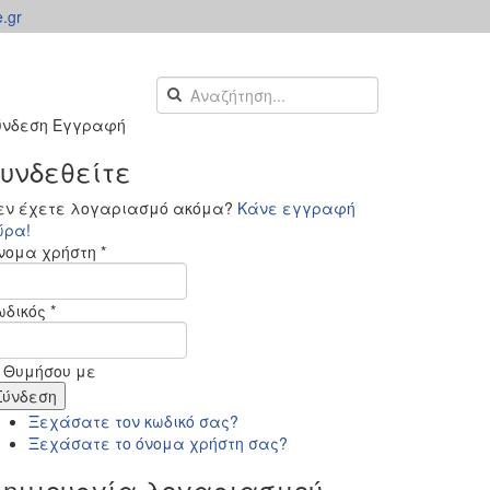
.gr
ύνδεση
Εγγραφή
υνδεθείτε
εν έχετε λογαριασμό ακόμα?
Κάνε εγγραφή
ώρα!
νομα χρήστη *
ωδικός *
Θυμήσου με
Ξεχάσατε τον κωδικό σας?
Ξεχάσατε το όνομα χρήστη σας?
Δημιουργία λογαριασμού