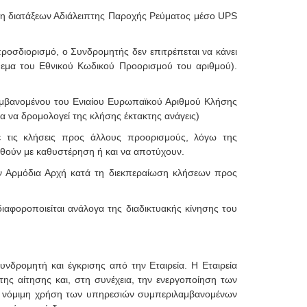
ρήση διατάξεων Αδιάλειπτης Παροχής Ρεύματος μέσο UPS
οσδιορισμό, ο Συνδρομητής δεν επιτρέπεται να κάνει
εμα του Εθνικού Κωδικού Προορισμού του αριθμού).
αμβανομένου του Ενιαίου Ευρωπαϊκού Αριθμού Κλήσης
α να δρομολογεί της κλήσης έκτακτης ανάγεις)
ε τις κλήσεις προς άλλους προορισμούς, λόγω της
οθούν με καθυστέρηση ή και να αποτύχουν.
ην Αρμόδια Αρχή κατά τη διεκπεραίωση κλήσεων προς
ιαφοροποιείται ανάλογα της διαδικτυακής κίνησης του
νδρομητή και έγκρισης από την Εταιρεία. Η Εταιρεία
 της αίτησης και, στη συνέχεια, την ενεργοποίηση των
μη νόμιμη χρήση των υπηρεσιών συμπεριλαμβανομένων