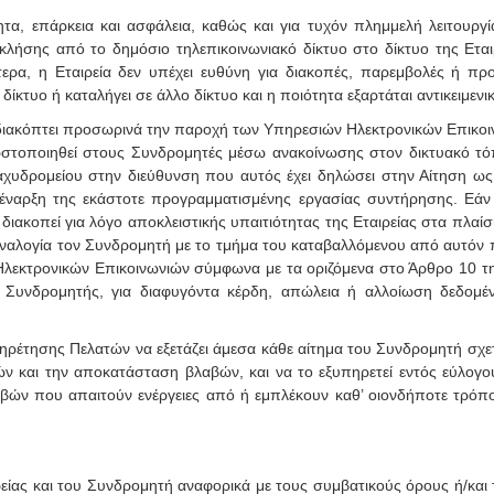
τητα, επάρκεια και ασφάλεια, καθώς και για τυχόν πλημμελή λειτουργ
ήσης από το δημόσιο τηλεπικοινωνιακό δίκτυο στο δίκτυο της Εται
τερα, η Εταιρεία δεν υπέχει ευθύνη για διακοπές, παρεμβολές ή πρ
ίκτυο ή καταλήγει σε άλλο δίκτυο και η ποιότητα εξαρτάται αντικειμενικ
 να διακόπτει προσωρινά την παροχή των Υπηρεσιών Ηλεκτρονικών Επικο
ωστοποιηθεί στους Συνδρομητές μέσω ανακοίνωσης στον δικτυακό τόπ
χυδρομείου στην διεύθυνση που αυτός έχει δηλώσει στην Αίτηση ω
ναρξη της εκάστοτε προγραμματισμένης εργασίας συντήρησης. Εάν η
ακοπεί για λόγο αποκλειστικής υπαιτιότητας της Εταιρείας στα πλαίσι
ναλογία τον Συνδρομητή με το τμήμα του καταβαλλόμενου από αυτόν π
εκτρονικών Επικοινωνιών σύμφωνα με τα οριζόμενα στο Άρθρο 10 της
ο Συνδρομητής, για διαφυγόντα κέρδη, απώλεια ή αλλοίωση δεδομέ
ηρέτησης Πελατών να εξετάζει άμεσα κάθε αίτημα του Συνδρομητή σχετι
ν και την αποκατάσταση βλαβών, και να το εξυπηρετεί εντός εύλογο
βών που απαιτούν ενέργειες από ή εμπλέκουν καθ’ οιονδήποτε τρόπο
ιρείας και του Συνδρομητή αναφορικά με τους συμβατικούς όρους ή/και