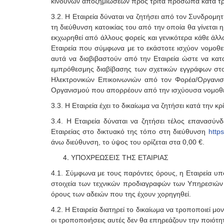
κινδύνων αποζημιώσεων προς τρίτα πρόσωπα κατά τρόπ
3.2. Η Εταιρεία δύναται να ζητήσει από τον Συνδρομη
τη διεύθυνση κατοικίας του από την οποία θα γίνετα
εκχωρηθεί από άλλους φορείς και γενικότερα κάθε άλ
Εταιρεία που σύμφωνα με το εκάστοτε ισχύον νομοθε
αυτά να διαβιβαστούν από την Εταιρεία ώστε να κατ
εμπρόθεσμης διαβίβασης των σχετικών εγγράφων στ
Ηλεκτρονικών Επικοινωνιών από τον Φορέα/Οργανισ
Οργανισμού που απορρέουν από την ισχύουσα νομοθε
3.3. H Εταιρεία έχει το δικαίωμα να ζητήσει κατά τη
3.4. H Εταιρεία δύναται να ζητήσει τέλος επανασύ
Εταιρείας στο δικτυακό της τόπο στη διεύθυνση
https
άνω διεύθυνση, το ύψος του ορίζεται στα 0,00 €.
ΥΠΟΧΡΕΩΣΕΙΣ ΤΗΣ ΕΤΑΙΡΙΑΣ
4.1. Σύμφωνα με τους παρόντες όρους, η Εταιρεία υπ
στοιχεία των τεχνικών προδιαγραφών των Υπηρεσιών κ
όρους των αδειών που της έχουν χορηγηθεί.
4.2. Η Εταιρεία διατηρεί το δικαίωμα να τροποποιεί 
οι τροποποιήσεις αυτές δεν θα επηρεάζουν την ποιό