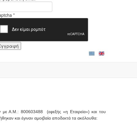
ptcha *
Εγγραφή
με Α.Μ.: 800603488 (εφεξής «η Εταιρεία») και του
θηκαν και έγιναν αμοιβαία αποδεκτά τα ακόλουθα: