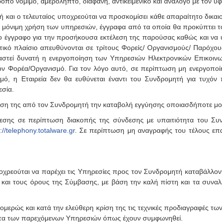
ο νόμιμο, αμερόληπτο, διαφανή, αντικειμενικό και ανάλογο με τον υφ
τή και ο τελευταίος υποχρεούται να προσκομίσει κάθε απαραίτητο δικαι
ι η μόνιμη χρήση των υπηρεσιών, έγγραφα από τα οποία θα προκύπτει 
λο έγγραφο για την προσήκουσα εκτέλεση της παρούσας καθώς και να 
τικό πλαίσιο απευθύνονται σε τρίτους Φορείς/ Οργανισμούς/ Παρόχου
αστεί δυνατή η ενεργοποίηση των Υπηρεσιών Ηλεκτρονικών Επικοινων
ον Φορέα/Οργανισμό. Για τον λόγο αυτό, σε περίπτωση μη ενεργοπο
μό, η Εταιρεία δεν θα ευθύνεται έναντι του Συνδρομητή για τυχ
σία.
ν κρίση της από τον Συνδρομητή την καταβολή εγγύησης οποιασδήποτε 
νδεσης σε περίπτωση διακοπής της σύνδεσης με υπαιτιότητα του Συ
://telephony.totalware.gr
. Σε περίπτωση μη αναγραφής του τέλους επ
οχρεούται να παρέχει τις Υπηρεσίες προς τον Συνδρομητή καταβάλλο
αι τους όρους της Σύμβασης, με βάση την καλή πίστη και τα συναλλ
μονομερώς και κατά την ελεύθερη κρίση της τις τεχνικές προδιαγραφές 
τητα των παρεχόμενων Υπηρεσιών όπως έχουν συμφωνηθεί.