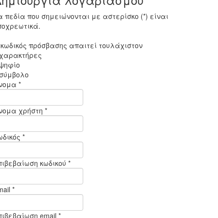
α πεδία που σημειώνονται με αστερίσκο (*) είναι
ποχρεωτικά.
 κωδικός πρόσβασης απαιτεί τουλάχιστον
 χαρακτήρες
 ψηφίο
 σύμβολο
νομα *
νομα χρήστη *
ωδικός *
πιβεβαίωση κωδικού *
ail *
πιβεβαίωση email *