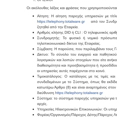
Οι ακόλουθες λέξεις και φράσεις που χρησιμοποιούντ
Αίτηση: Η αίτηση παροχής υπηρεσιών με τίτ
https://telephony.totalware.gr
από τον Συνδρομη
ζητηθεί από την Εταιρεία.
Αριθμός κλήσης DID ή CLI : O τηλεφωνικός αρ
Συνδρομητής: Το φυσικό ή νομικό πρόσωπο 
τηλεπικοινωνιακό δίκτυο της Εταιρείας.
Σύμβαση: Η παρούσα, που περιλαμβάνει τους Γ
Δίκτυο: Το σύνολο του ενεργού και παθητικο
λογισμικών και λοιπών στοιχείων που είτε ανήκο
διαθεσιμότητα και προσβασιμότητα ή προσδίδουν
οι υπηρεσίες αυτές παρέχονται στο κοινό.
Τιμοκατάλογος: Ο κατάλογος με τις τιμές κ
συνδεδεμένων με το Σύστημα, όπως θα εκδίδετ
κατωτέρω Άρθρο (8) και είναι αναρτημένος στον
διεύθυνση
https://telephony.totalware.gr
Σύστημα: το σύστημα παροχής υπηρεσιών για το 
αρχές.
Υπηρεσίες Ηλεκτρονικών Επικοινωνιών: Οι υπηρε
Φορέας/Οργανισμός/Πάροχος Δότης/Πάροχος Λήπτ