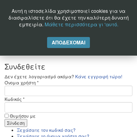
Καλέστε μας σήμερα: 2102241205 - Email:
Αυτή η ιστοσελίδα χρησιμοποιεί cookies για να
sales@telephony.totalware.gr
διασφαλίσετε ότι θα έχετε την καλύτερη δυνατή
εμπειρία.
Μάθετε περισσότερα γι 'αυτό.
ΑΠΟΔΈΧΟΜΑΙ
Σύνδεση
Εγγραφή
Συνδεθείτε
Δεν έχετε λογαριασμό ακόμα?
Κάνε εγγραφή τώρα!
Όνομα χρήστη *
Κωδικός *
Θυμήσου με
Ξεχάσατε τον κωδικό σας?
Ξεχάσατε το όνομα χρήστη σας?